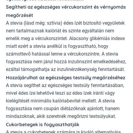
Segítheti az egészséges vércukorszint és vérnyomás
megőrzését
A stevia (lásd még: sztívia) édes ízét biztosító vegyületek
nem tartalmaznak kalóriát és szinte egyáltalán nem
emelik meg a vércukorszintet. Alacsony glikémiás indexe
miatt ezért a stevia anélkül is fogyasztható, hogy
számottevő hatással lenne a vércukorszintre. A stevia
fogyasztása nem járul hozzá inzulinszint emelkedéséhez,
ezáltal támogathatja az inzulinérzékenység fenntartását.
Hozzájárulhat az egészséges testsúly megőrzéséhez
A stevia segíthet az egészséges testsúly fenntartásában,
mivel édes íze lehetővé teszi az édes ízek iránti vágy
kielégítését minimális kalóriabevitel mellett. A stevia
fogyasztása nem csupán diétázóknak ajánlott, hanem
mindazoknak, akik szeretnék megőrizni testsúlyukat.
Cukorbetegek is fogyaszthatják
A stevia a cukorbetegek számára is kiváló alternatívája