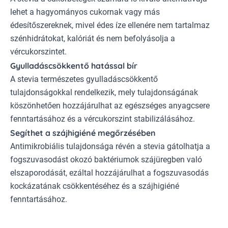
lehet a hagyományos cukornak vagy más
édesítőszereknek, mivel édes íze ellenére nem tartalmaz
szénhidrátokat, kalóriát és nem befolyásolja a
vércukorszintet.
Gyulladáscsökkentő hatással bír
A stevia természetes gyulladáscsökkentő
tulajdonságokkal rendelkezik, mely tulajdonságának
köszönhetően hozzájárulhat az egészséges anyagcsere
fenntartásához és a vércukorszint stabilizálásához.
Segíthet a szájhigiéné megőrzésében
Antimikrobiális tulajdonsága révén a stevia gátolhatja a
fogszuvasodást okozó baktériumok szájüregben való
elszaporodását, ezáltal hozzájárulhat a fogszuvasodás
kockázatának csökkentéséhez és a szájhigiéné
fenntartásához.