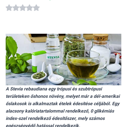
A Stevia rebaudiana egy trópusi és szubtrópusi
területeken őshonos növény, melyet már a dél-amerikai
őslakosok is alkalmaztak ételek édesítése céljából. Egy
alacsony kalóriatartalommal rendelkező, 0 glikémiás
index-szel rendelkező édesítőszer, mely számos
egészségvédő hatással rendelkezik.