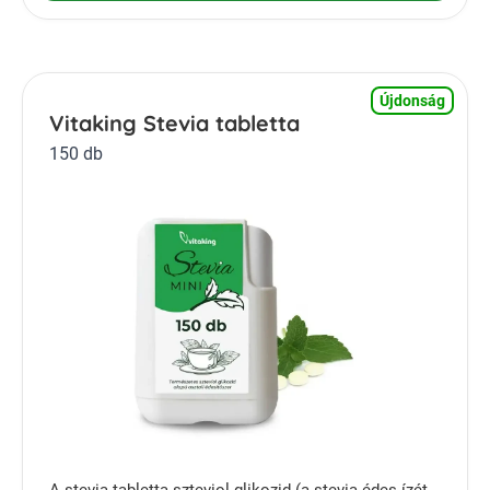
Újdonság
Vitaking Stevia tabletta
150 db
A stevia tabletta szteviol glikozid (a stevia édes ízét