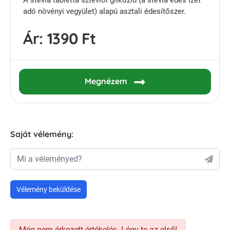
adó növényi vegyület) alapú asztali édesítőszer.
Ár:
1390 Ft
Megnézem
Saját vélemény:
Mi a véleményed?
Vélemény beküldése
Még nem érkezett értékelés. Légy te az első!